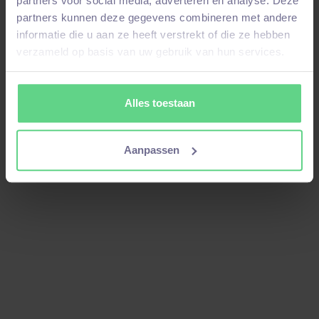
partners voor social media, adverteren en analyse. Deze
partners kunnen deze gegevens combineren met andere
informatie die u aan ze heeft verstrekt of die ze hebben
verzameld op basis van uw gebruik van hun services.
2 januari 2026
Waarom een technische bijbaan essentieel
Alles toestaan
is voor jouw carrière
Twijfel je tussen de horeca en een technische
Aanpassen
bijbaan naast je studie? In deze blog lees je
waarom werken in je vakgebied je niet alleen
geld oplevert, maar ook praktijkervaring, een
sterk netwerk en een voorsprong op de
arbeidsmarkt.
Read
February 26, 2026