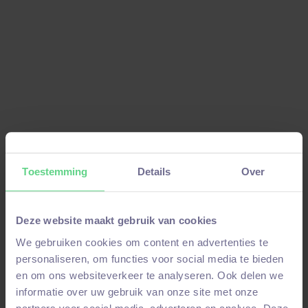
is het verschil tussen bouw en elektrotechniek?
In deze blog ontdek je hoe je als
werkvoorbereider projecten voorbereidt, plant
en coördineert, en waarin de technische focus
verschilt tussen constructie in de bouw en
installaties in de elektrotechniek.
Read
February 26, 2026
Toestemming
Details
Over
Deze website maakt gebruik van cookies
We gebruiken cookies om content en advertenties te
personaliseren, om functies voor social media te bieden
en om ons websiteverkeer te analyseren. Ook delen we
informatie over uw gebruik van onze site met onze