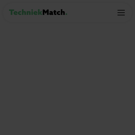
Wat zet je in je
motivatiebrief
voor een
technische
bijbaan?