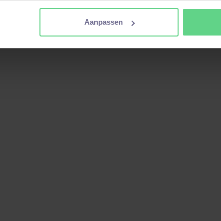
Lees Case Study
Aanpassen
Klaar om te beginnen?
 met het vinden van de perfecte baan, om je technisch
boost te geven!