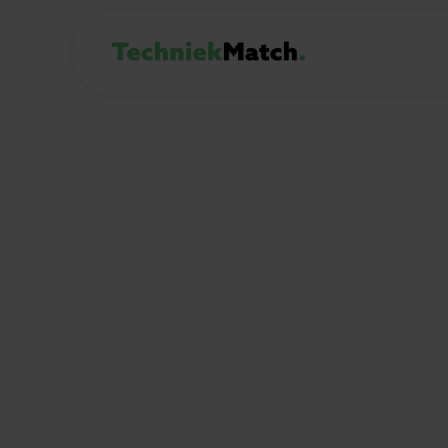
Bekijk onze
case st