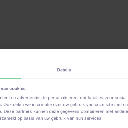
Details
Warmtepomp Adviseur bij
 van cookies
Eneco
ent en advertenties te personaliseren, om functies voor social
Dankzij TechniekMatch kon Eneco
. Ook delen we informatie over uw gebruik van onze site met on
samenwerken met TU studenten Rafael en
e. Deze partners kunnen deze gegevens combineren met andere i
Stijn met de voorbereiding van
erzameld op basis van uw gebruik van hun services.
warmtepompen.