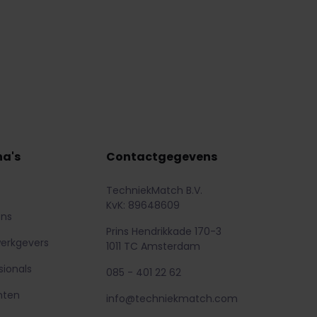
na's
Contactgegevens
TechniekMatch B.V.
KvK: 89648609
ons
Prins Hendrikkade 170-3
erkgevers
1011 TC Amsterdam
sionals
085 - 401 22 62
nten
info@techniekmatch.com