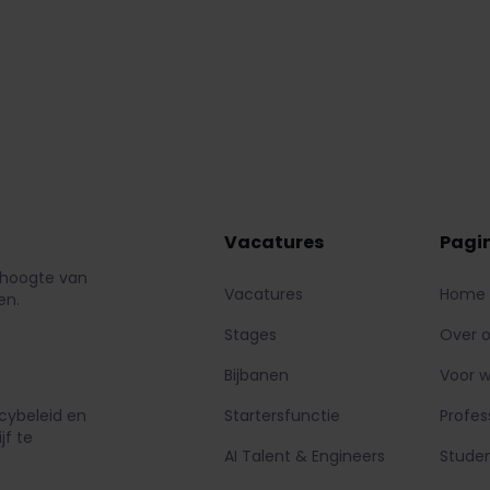
Bekijk onze vacatures
Meld je aan
Vacatures
Pagi
e hoogte van
Vacatures
Home
en.
Stages
Over 
Bijbanen
Voor w
cybeleid en
Startersfunctie
Profes
jf te
AI Talent & Engineers
Stude