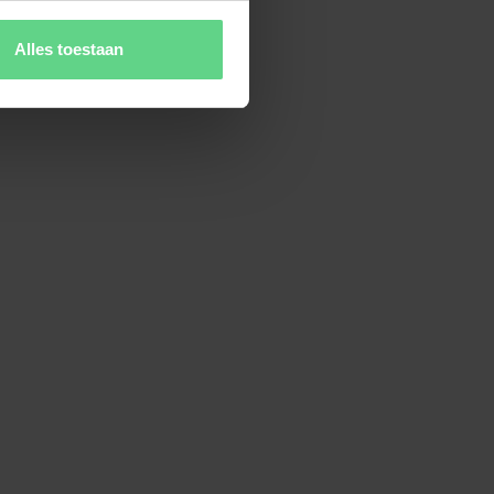
Lees Case Study
Alles toestaan
e carrière een