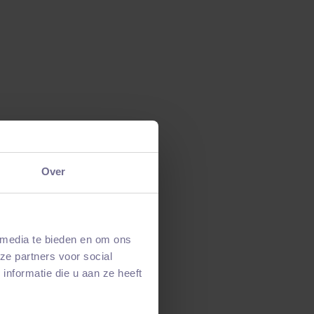
Over
Procesverbeteraar bij Visser &
Smit Hanab
 media te bieden en om ons
Dankzij TechniekMatch kwam Visser & Smit
ze partners voor social
Hanab in contact met Bart Nijsen, die na
nformatie die u aan ze heeft
twee sollicitatiegesprekken werd
aangenomen.