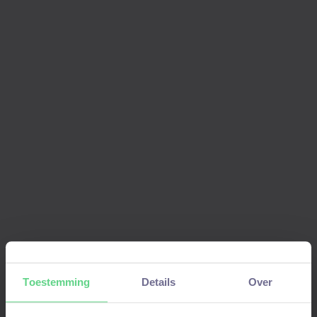
Ik ga akkoord met het
privacybeleid
van TechniekMatch.
Let’s get started! 🚀
Plan nu een afspraak in of neem
contact
met
ons op.
Toestemming
Details
Over