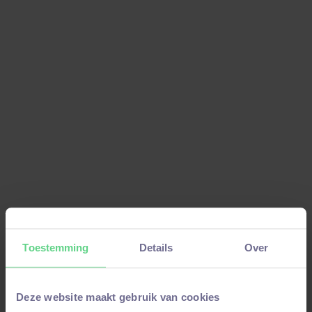
"Wat ik geweldig vind aan mijn werk bij
Refresco is dat ik onderhoudsplannen
schrijf die direct in de praktijk worden
gebruikt. Daarnaast kan ik na het schrijven
van een plan meteen de fabriek in om alles
te controleren en bij te leren over de
techniek achter deze indrukwekkende
machines."
Bekijk op LinkedIn
Toestemming
Details
Over
Deze website maakt gebruik van cookies
Bekijk onze
case studies