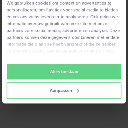
We gebruiken cookies om content en advertenties te
personaliseren, om functies voor social media te bieden
en om ons websiteverkeer te analyseren. Ook delen we
Bekijk alles
informatie over uw gebruik van onze site met onze
partners voor social media, adverteren en analyse. Deze
partners kunnen deze gegevens combineren met andere
informatie die u aan ze heeft verstrekt of die ze hebben
verzameld op basis van uw gebruik van hun services.
Alles toestaan
Aanpassen
Technisch Support bij DeWarmte