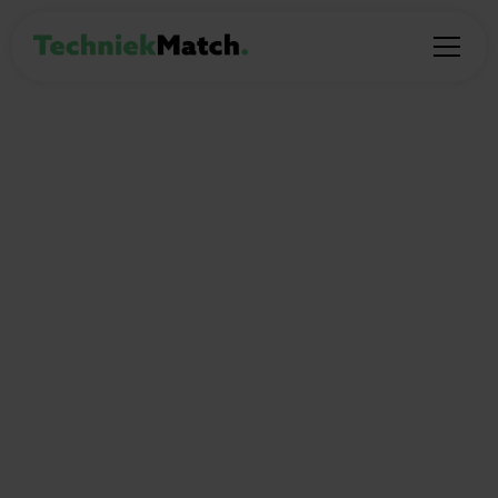
CASE STUDY
Assistent
Onderhoudsingenieur bij
Refresco
Met de hulp van TechniekMatch kreeg Fabian
de Grefte, student aan de TU Delft, de kans
om als parttime assistent
onderhoudsingenieur aan de slag te gaan bij
Refresco, een toonaangevend bedrijf dat