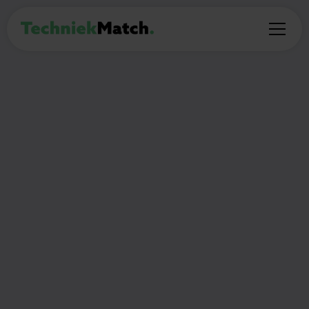
PROFESSIONAL
Werkvoorbereider
NuGelre
Zaltbommel
€2.600 - €4.500 maandelijks
32
Thuiswerken:
(Deel)auto mogelijk:
uur per week
Ja
Ja
🎯
Wat ga je doen?
Voor het capaciteitsuitbreidingsprogramma