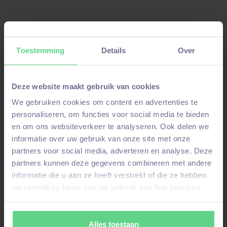
Solliciteer nu!
Toestemming
Details
Over
Aanmelden voor deze vacature!
Deze website maakt gebruik van cookies
We gebruiken cookies om content en advertenties te
Stuur ons een WhatsAppbericht
als je je al
personaliseren, om functies voor social media te bieden
eerder hebt aangemeld
en niet alles opnieuw
en om ons websiteverkeer te analyseren. Ook delen we
wilt invullen. Vermeld hierbij je
voor-en
informatie over uw gebruik van onze site met onze
partners voor social media, adverteren en analyse. Deze
achternaam
en om welke
vacature
het gaat.
partners kunnen deze gegevens combineren met andere
informatie die u aan ze heeft verstrekt of die ze hebben
Join WhatsAppgroep
verzameld op basis van uw gebruik van hun services.
Stuur WhatsAppje
Alles toestaan