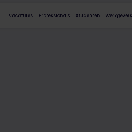
Vacatures
Professionals
Studenten
Werkgever
ider MS
0
uur per week
Thuiswerken:
Gedeeltelijk
 spin in het web en eindverantwoordelijk