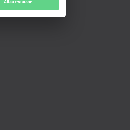
Alles toestaan
 alles opnieuw wilt
t gaat.
j contact op!