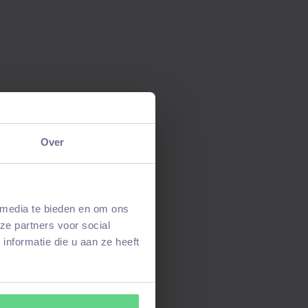
Over
 media te bieden en om ons
ze partners voor social
nformatie die u aan ze heeft