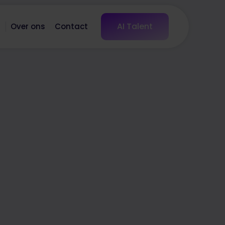
AI Talent
s
Over ons
Contact
Interesse in deze vacature?
Solliciteer nu!