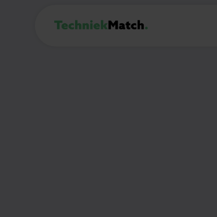
PROFESSIONAL
Werkvoorbere
Alkmaar
€3.000 - €5.000 per uur
4
(Deel)auto mogelijk:
Nee
🎯
Wat ga je doen?
Als Werkvoorbereider MS ben je de