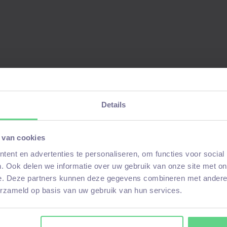
ruto per maand, afhankelijk van kennis
dagen per jaar (fulltime basis)
zaak
roeimogelijkheden
Details
 van cookies
ent en advertenties te personaliseren, om functies voor social
. Ook delen we informatie over uw gebruik van onze site met on
e. Deze partners kunnen deze gegevens combineren met andere i
erzameld op basis van uw gebruik van hun services.