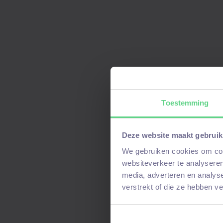
Salaris: € 3.000 – € 5.000 b
en ervaring
25 vakantiedagen en 13 ATV-
Laptop en telefoon van de 
Goede pensioenregeling
Ruime opleidings- en doorg
Toestemming
Deze website maakt gebruik
We gebruiken cookies om cont
websiteverkeer te analyseren
media, adverteren en analys
verstrekt of die ze hebben v