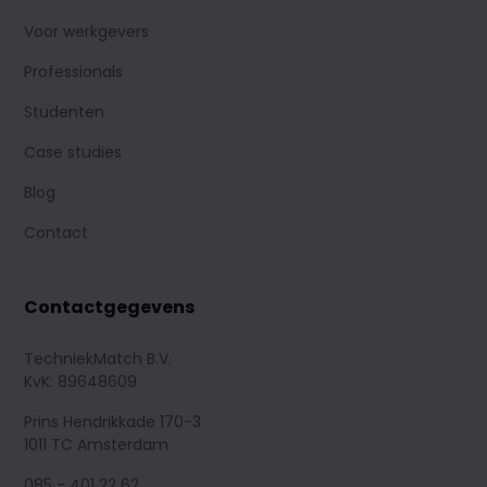
Voor werkgevers
Professionals
Studenten
Case studies
Blog
Contact
Contactgegevens
TechniekMatch B.V.
KvK: 89648609
Prins Hendrikkade 170-3
1011 TC Amsterdam
085 - 401 22 62