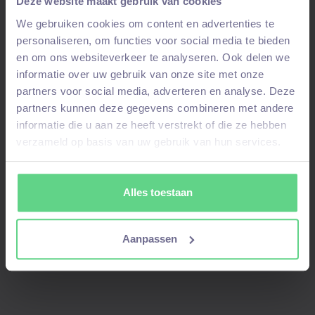
Deze website maakt gebruik van cookies
We gebruiken cookies om content en advertenties te
Interesse in deze vacature?
personaliseren, om functies voor social media te bieden
en om ons websiteverkeer te analyseren. Ook delen we
informatie over uw gebruik van onze site met onze
Solliciteer nu!
partners voor social media, adverteren en analyse. Deze
partners kunnen deze gegevens combineren met andere
informatie die u aan ze heeft verstrekt of die ze hebben
verzameld op basis van uw gebruik van hun services.
Alles toestaan
Aanmelden voor deze vacature!
Stuur ons een WhatsAppbericht
als je je al
Aanpassen
eerder hebt aangemeld
en niet alles opnieuw
wilt invullen. Vermeld hierbij je
voor-en
achternaam
en om welke
vacature
het gaat.