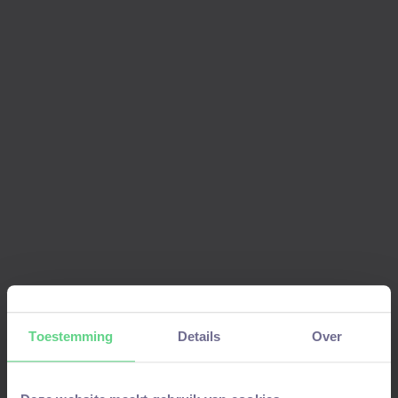
• Flexibel uitbetalen van vakantiegeld;
• Persoonlijk ontwikkelplan; • Diverse trainingen
via Studytube;
• Een fijne werksfeer en betrokken collega's;
• 13 ADV-dagen per jaar, naast 25 reguliere
verlofdagen;
• Fietsplan (verlof ruilen voor de aanschaf van
een fiets);
• Arbeidsvoorwaarden conform de cao Metaal
en Techniek.
Toestemming
Details
Over