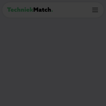
PROFESSIONAL
Werkvoorbereider E
Rotterdam
€3.000 - €5.000 maandelijks
40
Thuiswerken:
(Deel)auto mogelijk:
uur per week
Ja
Nee
🎯
Wat ga je doen?
Voor de vestiging in Rotterdam wordt een
Werkvoorbereider E (laag- en