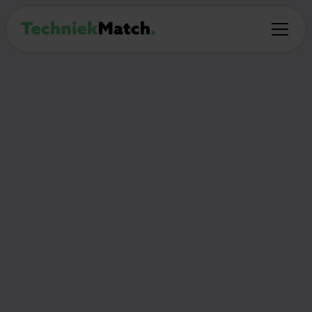
PROFESSIONAL
Werkvoorbereider
Contracten
Amsterdam
€3.400 - €5.000 maandelijks
32
Thuiswerken:
(Deel)auto mogelijk:
uur per week
Nee
Ja
🎯
Wat ga je doen?
De Werkvoorbereider Contracten is