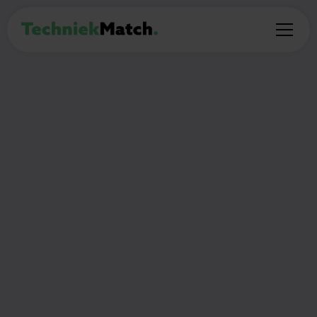
PROFESSIONAL
Werkverantwoordelijke
LS/MS
40
Cuijk
€3.000 - €5.000 maandelijks
uur per week
Thuiswerken:
(Deel)auto mogelijk:
Ja
Ja
🎯
Wat ga je doen?