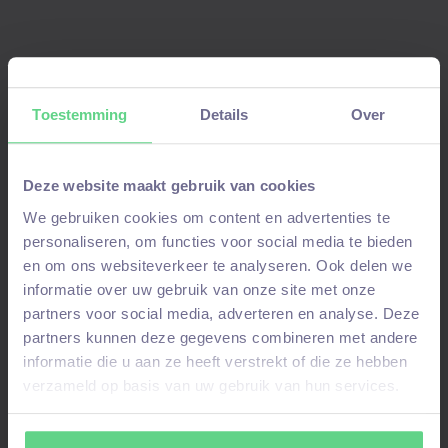
Solliciteer nu!
Toestemming
Details
Over
Deze website maakt gebruik van cookies
Aanmelden voor deze vacature!
We gebruiken cookies om content en advertenties te
Stuur ons een WhatsAppbericht
als je je al
personaliseren, om functies voor social media te bieden
en om ons websiteverkeer te analyseren. Ook delen we
eerder hebt aangemeld
en niet alles opnieuw
informatie over uw gebruik van onze site met onze
wilt invullen. Vermeld hierbij je
voor-en
partners voor social media, adverteren en analyse. Deze
achternaam
en om welke
vacature
het gaat.
partners kunnen deze gegevens combineren met andere
informatie die u aan ze heeft verstrekt of die ze hebben
Join WhatsAppgroep
verzameld op basis van uw gebruik van hun services.
Stuur WhatsAppje