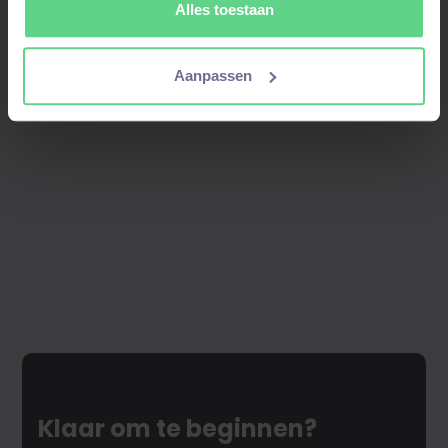
Alles toestaan
Door je aan te melden kom je in onze
Aanpassen
talentpool
– bij een
match
nemen wij contact
op!
Klaar om te beginnen?