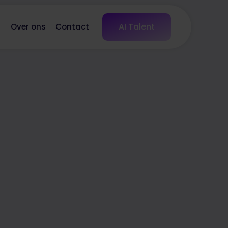
AI Talent
s
Over ons
Contact
Interesse in deze vacature?
Solliciteer nu!