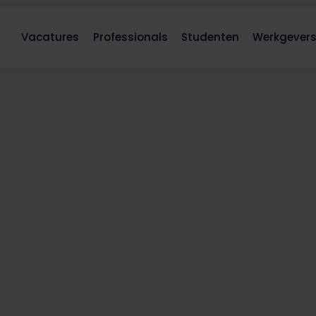
Vacatures
Professionals
Studenten
Werkgever
ordelijke
S
elijks
40
uur per week
Thuiswerken:
Nee