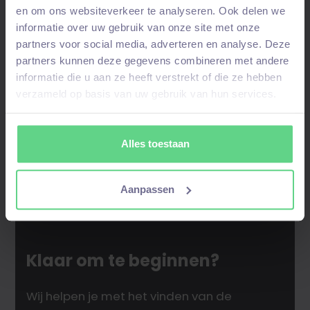
Door je aan te melden kom je in onze
en om ons websiteverkeer te analyseren. Ook delen we
talentpool
– bij een
match
nemen wij contact
informatie over uw gebruik van onze site met onze
op!
partners voor social media, adverteren en analyse. Deze
partners kunnen deze gegevens combineren met andere
informatie die u aan ze heeft verstrekt of die ze hebben
verzameld op basis van uw gebruik van hun services.
Alles toestaan
Aanpassen
Klaar om te beginnen?
Wij helpen je met het vinden van de