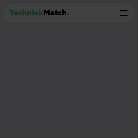
BIJBAAN
Werkstudent Work
Preparation
24
Amsterdam
€15- €17 per uur
uur per week
Thuiswerken:
(Deel)auto mogelijk:
Nee
Nee
🎯
Wat ga je doen?