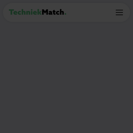
BIJBAAN
Werkstudent Technisch
Tekenaar
16
Leusden
€16 - €19 per uur
uur per week
Thuiswerken:
(Deel)auto mogelijk:
Nee
Nee
🎯
Wat ga je doen?