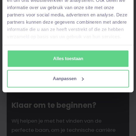
talentpool
– bij een
match
nemen wij contact
en om ons websiteverkeer te analyseren. Ook delen we
informatie over uw gebruik van onze site met onze
op!
partners voor social media, adverteren en analyse. Deze
partners kunnen deze gegevens combineren met andere
informatie die u aan ze heeft verstrekt of die ze hebben
verzameld op basis van uw gebruik van hun services.
Alles toestaan
Aanpassen
Klaar om te beginnen?
Wij helpen je met het vinden van de
perfecte baan, om je technische carrière