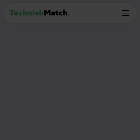
BIJBAAN
Werkstudent Software
Engineer
16
Enkhuizen
€17 - €20 per uur
uur per week
Thuiswerken:
(Deel)auto mogelijk:
Nee
Nee
🎯
Wat ga je doen?