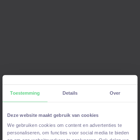
Aanmelden voor deze vacature!
Stuur ons een WhatsAppbericht
als je je al
eerder hebt aangemeld
en niet alles opnieuw
wilt invullen. Vermeld hierbij je
voor-en
achternaam
en om welke
vacature
het gaat.
Toestemming
Details
Over
Join WhatsAppgroep
Stuur WhatsAppje
Deze website maakt gebruik van cookies
We gebruiken cookies om content en advertenties te
Door je aan te melden kom je in onze
personaliseren, om functies voor social media te bieden