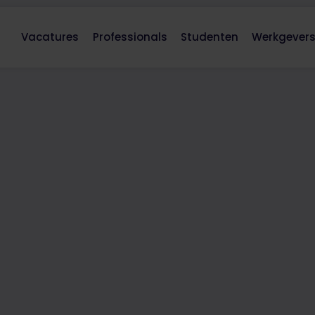
Vacatures
Professionals
Studenten
Werkgever
- Service
ur per week
Thuiswerken:
Nee