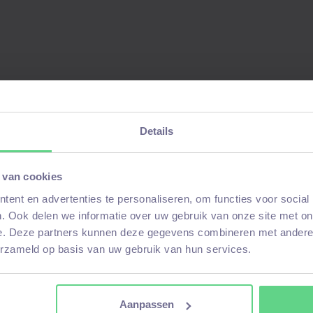
 omgeving met ervaren engineers en
eien of langer te blijven werken na je
Details
 van cookies
ent en advertenties te personaliseren, om functies voor social
. Ook delen we informatie over uw gebruik van onze site met on
e. Deze partners kunnen deze gegevens combineren met andere i
erzameld op basis van uw gebruik van hun services.
 voor deze vacature!
Aanpassen