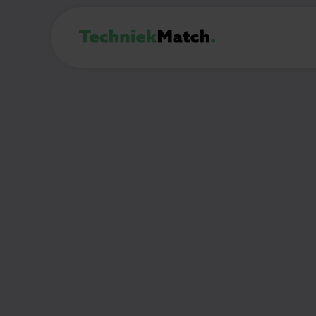
BIJBAAN
Werkstudent 
Engineer
Zoetermeer
€16 - €19 per uur
24
u
(Deel)auto mogelijk:
Nee
🎯