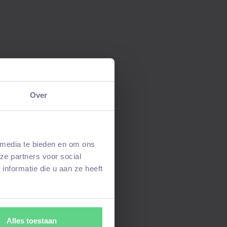
Over
 media te bieden en om ons
ze partners voor social
nformatie die u aan ze heeft
Alles toestaan