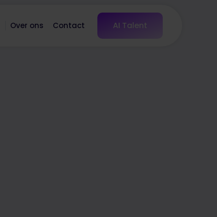
AI Talent
s
Over ons
Contact
Interesse in deze vacature?
Solliciteer nu!