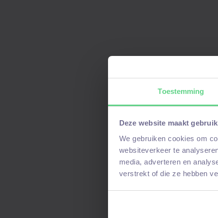
Werken in een inspirerende
moderne technologie.
Mogelijkheden om door te gro
studie, als je dat wilt.
Toestemming
Deze website maakt gebruik
We gebruiken cookies om cont
websiteverkeer te analyseren
media, adverteren en analys
verstrekt of die ze hebben v
Aanmelden