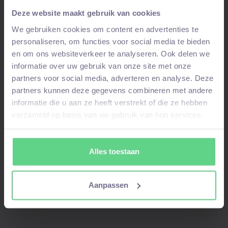
achternaam
en om welke
vacature
het gaat.
Deze website maakt gebruik van cookies
We gebruiken cookies om content en advertenties te
Join WhatsAppgroep
personaliseren, om functies voor social media te bieden
en om ons websiteverkeer te analyseren. Ook delen we
Stuur WhatsAppje
informatie over uw gebruik van onze site met onze
partners voor social media, adverteren en analyse. Deze
partners kunnen deze gegevens combineren met andere
Door je aan te melden kom je in onze
informatie die u aan ze heeft verstrekt of die ze hebben
talentpool
– bij een
match
nemen wij contact
verzameld op basis van uw gebruik van hun services.
op!
Alles toestaan
Aanpassen