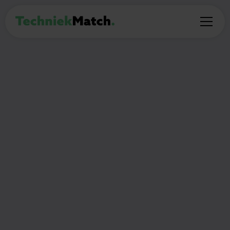
BIJBAAN
Werkstudent - Data
Engineering
16
Nieuwkoop
€16 - €19 per uur
uur per week
🎯
Wat ga je doen?
Op zoek naar een enthousiaste werkstudent
die ons kan ondersteunen bij de ontwikkeling en