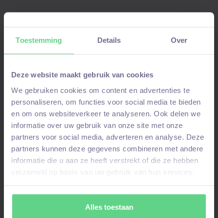
talentpool
– bij een
match
nemen wij contact
op!
Toestemming
Details
Over
Deze website maakt gebruik van cookies
We gebruiken cookies om content en advertenties te
personaliseren, om functies voor social media te bieden
en om ons websiteverkeer te analyseren. Ook delen we
informatie over uw gebruik van onze site met onze
partners voor social media, adverteren en analyse. Deze
partners kunnen deze gegevens combineren met andere
informatie die u aan ze heeft verstrekt of die ze hebben
verzameld op basis van uw gebruik van hun services.
Klaar om te beginnen?
Wij helpen je met het vinden van de
Alles toestaan
perfecte baan, om je technische carrière