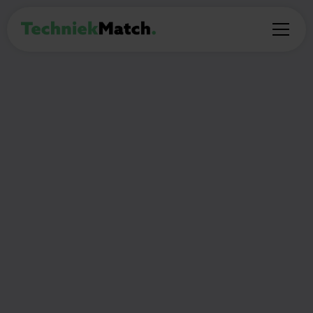
STAGE
Stage Sales &
Operations
40
Amsterdam
€500 maandelijks
uur per week
🎯
Wat ga je doen?
Ondersteunen bij salesactiviteiten: bedrijven
benaderen en leads opvolgen