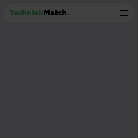
PROFESSIONAL
Recruiter Techniek
Amsterdam
€3.000 - €4.000 maandelijks
40
uur per week
🎯
Wat ga je doen?
Als Recruiter ben jij het eerste aanspreekpunt
voor technisch talent dat een volgende stap