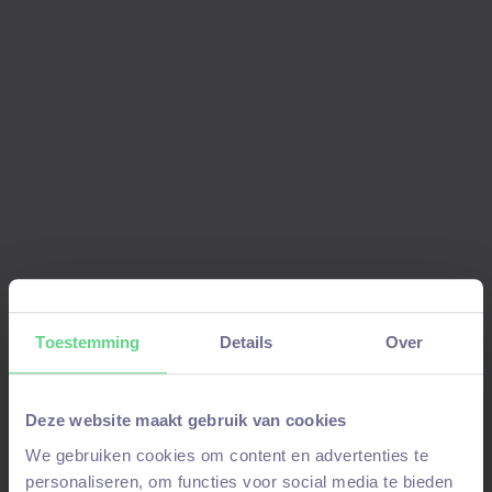
Aanmelden voor deze vacature!
Stuur ons een WhatsAppbericht
als je je al
eerder hebt aangemeld
en niet alles opnieuw
wilt invullen. Vermeld hierbij je
voor-en
achternaam
en om welke
vacature
het gaat.
Toestemming
Details
Over
Join WhatsAppgroep
Stuur WhatsAppje
Deze website maakt gebruik van cookies
We gebruiken cookies om content en advertenties te
personaliseren, om functies voor social media te bieden