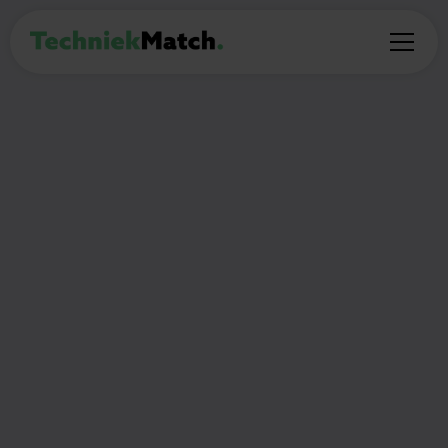
PROFESSIONAL
Projectleider
Den Haag
€4.000 - €6.000 maandelijks
40
Thuiswerken:
(Deel)auto mogelijk:
uur per week
Nee
Ja
🎯
Wat ga je doen?
Je bent verantwoordelijk voor het voorbereiden
en in uitvoering nemen van verwarmings- en