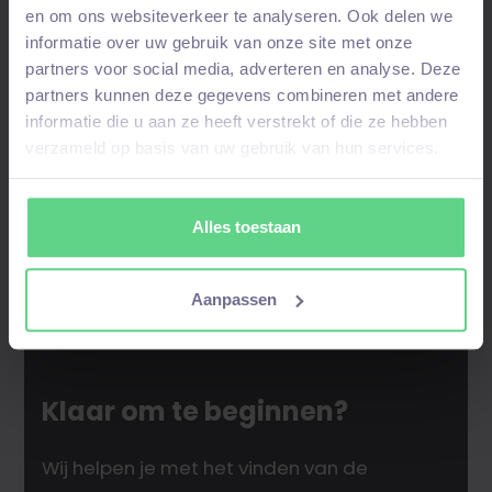
Door je aan te melden kom je in onze
en om ons websiteverkeer te analyseren. Ook delen we
talentpool
– bij een
match
nemen wij contact
informatie over uw gebruik van onze site met onze
op!
partners voor social media, adverteren en analyse. Deze
partners kunnen deze gegevens combineren met andere
informatie die u aan ze heeft verstrekt of die ze hebben
verzameld op basis van uw gebruik van hun services.
Alles toestaan
Aanpassen
Klaar om te beginnen?
Wij helpen je met het vinden van de