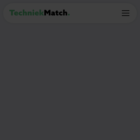
PROFESSIONAL
Project Engineer
Amersfoort
€3.000 - €5.000 maandelijks
40
Thuiswerken:
(Deel)auto mogelijk:
uur per week
Ja
Nee
🎯
Wat ga je doen?
Als Project Engineer speelt de kandidaat een
sleutelrol in het engineeren van grootschalige