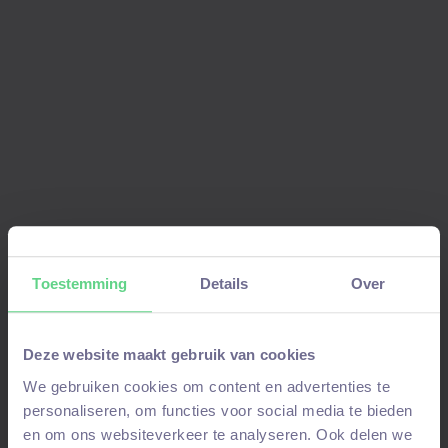
300 cursussen en opleidingen.
Een fietsplan en een vergoeding voor het
sportschoolabonnement.
Betrokken collega's en regelmatig gezamenlijke
uitjes via een actieve personeelsvereniging.
Toestemming
Details
Over
Interesse in deze vacature?
Deze website maakt gebruik van cookies
Solliciteer nu!
We gebruiken cookies om content en advertenties te
personaliseren, om functies voor social media te bieden
en om ons websiteverkeer te analyseren. Ook delen we