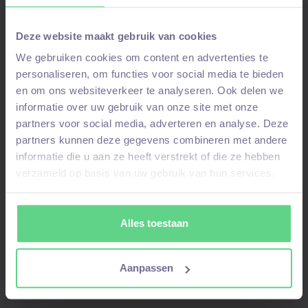
kwaliteit
Deze website maakt gebruik van cookies
We gebruiken cookies om content en advertenties te
personaliseren, om functies voor social media te bieden
en om ons websiteverkeer te analyseren. Ook delen we
Interesse in deze vacature?
informatie over uw gebruik van onze site met onze
partners voor social media, adverteren en analyse. Deze
partners kunnen deze gegevens combineren met andere
Solliciteer nu!
informatie die u aan ze heeft verstrekt of die ze hebben
verzameld op basis van uw gebruik van hun services.
Alles toestaan
Aanmelden voor deze vacature!
Aanpassen
Stuur ons een WhatsAppbericht
als je je al