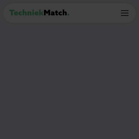
PROFESSIONAL
Medewerker
Bedrijfsbureau Services
Zwanenburg
€3.350 - €4.491 maandelijks
40
Thuiswerken:
(Deel)auto mogelijk:
uur per week
Nee
Nee
🎯
Wat ga je doen?
Als Medewerker Bedrijfsbureau Service zorgt de