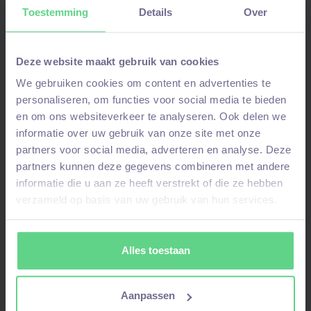
Enthousiaste collega's
Toestemming
Details
Over
Ruimte voor inventiviteit en persoonlijke
ontwikkeling
Deze website maakt gebruik van cookies
We gebruiken cookies om content en advertenties te
personaliseren, om functies voor social media te bieden
en om ons websiteverkeer te analyseren. Ook delen we
informatie over uw gebruik van onze site met onze
partners voor social media, adverteren en analyse. Deze
Interesse in deze vacature?
partners kunnen deze gegevens combineren met andere
informatie die u aan ze heeft verstrekt of die ze hebben
verzameld op basis van uw gebruik van hun services.
Solliciteer nu!
Alles toestaan
Aanpassen