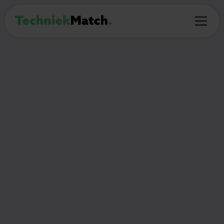
PROFESSIONAL
Calculator
Klimaattechniek &
Duurzame Installaties
40
Zwaag
€3.000 - €5.000 per maand
uur per week
Thuiswerken:
(Deel)auto mogelijk:
Nee
Nee