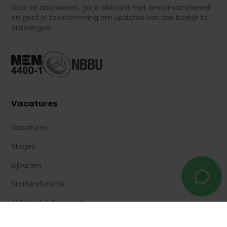
Door te abonneren, ga je akkoord met ons privacybeleid
en geef je toestemming om updates van ons bedrijf te
ontvangen.
Vacatures
Vacatures
Stages
Bijbanen
Startersfunctie
AI Talent & Engineers
FAQ