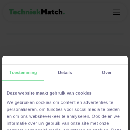
± 1 minuut
Toestemming
Details
Over
Help ons TechniekMatch beter
te maken
Deze website maakt gebruik van cookies
Een paar korte vragen over jouw studie, werk zoeken
We gebruiken cookies om content en advertenties te
en hoe je het liefst contact hebt. We beginnen met een
personaliseren, om functies voor social media te bieden
paar vragen over jou, zo weten we waar jij staat en
en om ons websiteverkeer te analyseren. Ook delen we
kunnen we onze hulp daarop afstemmen. Jouw
informatie over uw gebruik van onze site met onze
antwoorden bepalen mee wat we voor jou organiseren.