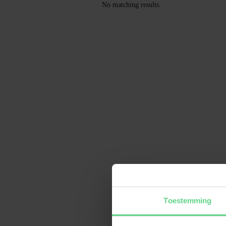
No matching results.
Toestemming